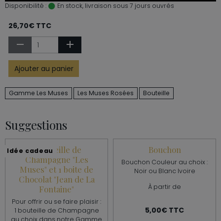
Disponibilité :
En stock, livraison sous 7 jours ouvrés
26,70€ TTC
Ajouter au panier
Gamme Les Muses
Les Muses Rosées
Bouteille
Suggestions
1 bouteille de
Bouchon
Idée cadeau
Champagne "Les
Bouchon Couleur au choix :
Muses" et 1 boite de
Noir ou Blanc Ivoire
Chocolat "Jean de La
À partir de
Fontaine"
Pour offrir ou se faire plaisir :
5,00€ TTC
1 bouteille de Champagne
au choix dans notre Gamme