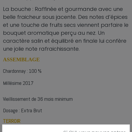
La bouche : Raffinée et gourmande avec une
belle fraicheur sous jacente. Des notes d’épices
et une touche de fruits secs viennent parfaire le
bouquet aromatique perçu au nez. Un
caractère salin et équilibré en finale lui confère
une jolie note rafraichissante.
ASSEMBLAGE
Chardonnay : 100 %
Millésime 2017
Vieillissement de 36 mois minimum
Dosage : Extra Brut
TERROIR