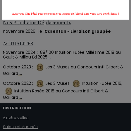
Avez-vous l'âge l'égal pour consommer ou acheter de l'alcool dans votre pays de résidence ?
Nos Prochains Déplacements
novembre 2026 : le
Carentan - Livraison groupée
ACTUALITES
Novembre 2024 : 88
/100 Intuition Futée Millésime 2018
au
Gault & Millau Ed.2025
...
Octobre 2023 :
Les 3 Muses
au
Concours Intl Gilbert &
Gaillard
...
Octobre 2022 :
Les 3 Muses,
Intuition Futée 2016,
Intuition Rosée 2018
au
Concours Intl Gilbert &
Gaillard
...
DISTRIBUTION
A notre cellier
Salons et Marchés