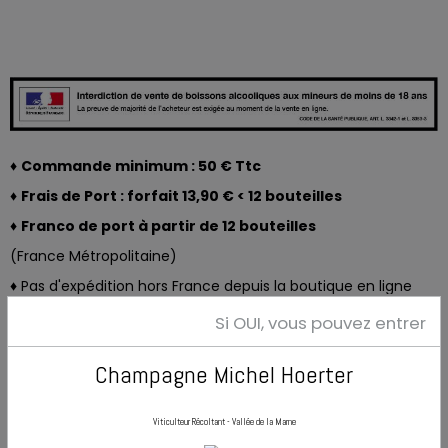
♦
Commande minimum : 50 € Ttc
♦
Frais de Port : forfait 13,90 € < 12 bouteilles
♦
Franco de port à partir de 12 bouteilles
(France Métropolitaine)
♦
Pas d'expédition hors France depuis la boutique en ligne
Si OUI, vous pouvez entrer
Notre Gamme
Gamme Les Muses
Champagne Michel Hoerter
Les 3 Muses
;
Les 2 Muses
;
Les Muses Rosées
;
Les Muses Millesime
Gamme Intuition
Viticulteur Récoltant - Vallée de la Marne