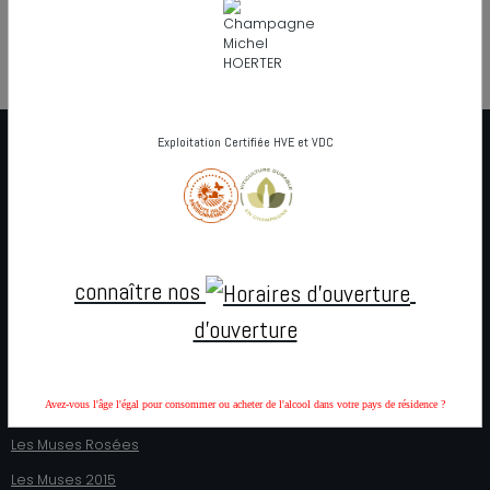
Intuition Futée
;
Intuition Rosée
;
Intuition Blanche
Panier
Votre panier est vide
DISTRIBUTION
Exploitation Certifiée HVE et VDC
A notre cellier
Salons et Marchés
Distributeurs
NOS CHAMPAGNES
connaître nos
Catalogue en ligne
d'ouverture
Gamme "Les Muses"
Les 3 Muses
Avez-vous l'âge l'égal pour consommer ou acheter de l'alcool dans votre pays de résidence ?
Les 2 Muses (Blanc de Noirs)
Les Muses Rosées
Les Muses 2015